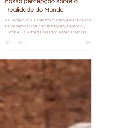
Psicóloga Laís Almeida
4 de jun. de 2025
2 min de leitura
Como as redes sociais alteram
nossa percepção sobre a
Realidade do Mundo
As Redes Sociais Transformaram a Maneira como
Percebemos o Mundo. Instagram, Facebook,
Tiktok e X (Twitter) Passaram a Mediar Nossa
Relação Com a Realidade. PsiPop!