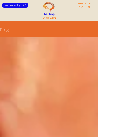
Já é membro?
Sou Psicólogo (a)
Faça o Login
Psi Pop
Viva Zen
Blog