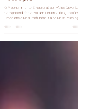
Vícios: Uma Perspectiva
Psicológica
O Preenchimento Emocional por Vícios Deve Ser
Compreendido Como um Sintoma de Questões
Emocionais Mais Profundas. Saiba Mais! Psicologia
Viva Zen !