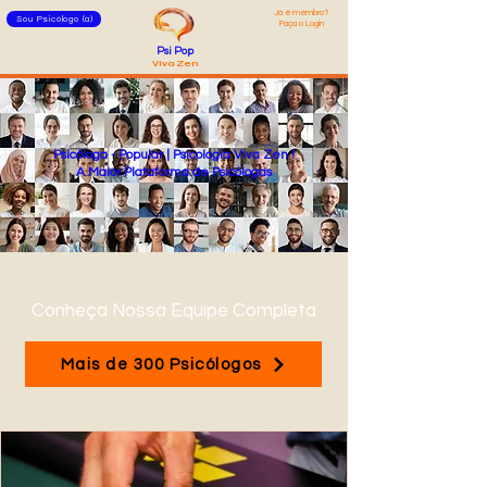
Já é membro?
Sou Psicólogo (a)
Faça o Login
Psi Pop
Viva Zen
Psicóloga - Popular | Psicologia Viva Zen !
A Maior Plataforma de Psicólogas
Conheça Nossa Equipe Completa
Mais de 300 Psicólogos