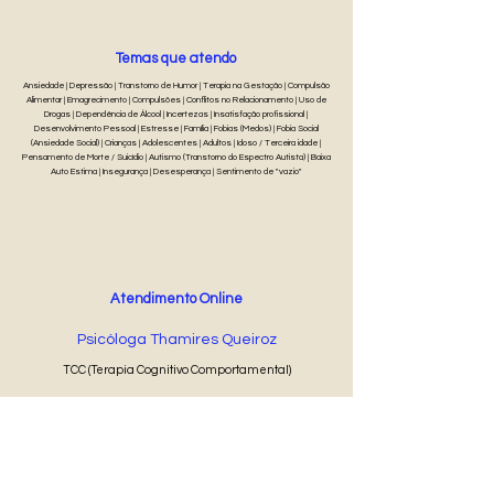
Temas que atendo
Ansiedade | Depressão | Transtorno de Humor | Terapia na Gestação | Compulsão
Alimentar | Emagrecimento | Compulsões | Conflitos no Relacionamento | Uso de
Drogas | Dependência de Álcool | Incertezas | Insatisfação profissional |
Desenvolvimento Pessoal | Estresse | Família | Fobias (Medos) | Fobia Social
(Ansiedade Social) | Crianças | Adolescentes | Adultos | Idoso / Terceira idade |
Pensamento de Morte / Suicídio | Autismo (Transtorno do Espectro Autista) | Baixa
Auto Estima | Insegurança | Desesperança | Sentimento de "vazio"
Atendimento Online
Psicóloga Thamires Queiroz
TCC (Terapia Cognitivo Comportamental)
50 min
R$ 80