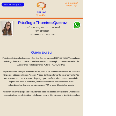
Já é membro?
Sou Psicólogo (a)
Faça o Login
Psi Pop
Viva Zen
Psicóloga Thamires Queiroz
TCC (Terapia Cognitivo Comportamental)
CRP 06/196907
São João da Boa Vista - SP
Quem sou eu
Psicóloga Clínica pela abordagem Cognitivo Comportamental CRP 06/196907 Formada em
Psicologia desde 2017 pela Faculdade UNIFAE Atuo como Aplicadora ABA no Núcleo de
Assistência Multidisciplinar ao Autista - NAMA, UNIMED
Experiência com crianças e adolescentes, com suas variadas demandas de suporte -
Grupo de Habilidades Sociais Pós em Análise do Comportamento em andamento Pós
em TCC em andamento Estou a disposição para conflitos relacionados à ansiedade,
depressão, baixo autoestima, embates familiares, adolescência e suas
vulnerabilidades, transtornos alimentares, TEA e suas dificuldades sociais.
Creio fortemente que posso te auxiliar baseada em acolhimento genuíno, uma relação
terapêutica bem estabelecida e trabalho em equipe. Atendimento online Sigilo absoluto.