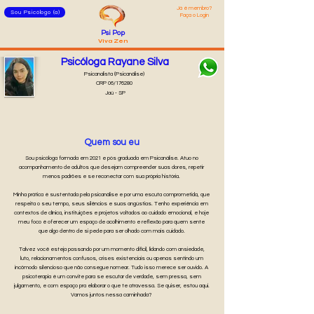
Já é membro?
Sou Psicólogo (a)
Faça o Login
Psi Pop
Viva Zen
Psicóloga Rayane Silva
Psicanalista (Psicanálise)
CRP 06/176280
Jaú - SP
Quem sou eu
Sou psicóloga formada em 2021 e pós graduada em Psicanálise. Atuo no
acompanhamento de adultos que desejam compreender suas dores, repetir
menos padrões e se reconectar com sua própria história.
Minha prática é sustentada pela psicanálise e por uma escuta comprometida, que
respeita o seu tempo, seus silêncios e suas angústias. Tenho experiência em
contextos de clínica, instituições e projetos voltados ao cuidado emocional, e hoje
meu foco é oferecer um espaço de acolhimento e reflexão para quem sente
que algo dentro de si pede para ser olhado com mais cuidado.
Talvez você esteja passando por um momento difícil, lidando com ansiedade,
luto, relacionamentos confusos, crises existenciais ou apenas sentindo um
incômodo silencioso que não consegue nomear. Tudo isso merece ser ouvido. A
psicoterapia é um convite para se escutar de verdade, sem pressa, sem
julgamento, e com espaço pra elaborar o que te atravessa. Se quiser, estou aqui.
Vamos juntos nessa caminhada?