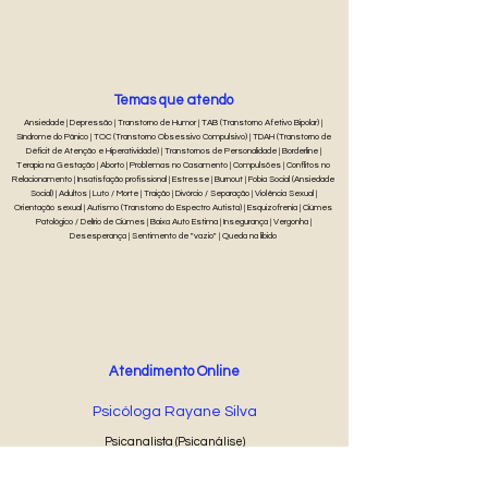
Temas que atendo
Ansiedade | Depressão | Transtorno de Humor | TAB (Transtorno Afetivo Bipolar) |
Síndrome do Pânico | TOC (Transtorno Obsessivo Compulsivo) | TDAH (Transtorno de
Déficit de Atenção e Hiperatividade) | Transtornos de Personalidade | Borderline |
Terapia na Gestação | Aborto | Problemas no Casamento | Compulsões | Conflitos no
Relacionamento | Insatisfação profissional | Estresse | Burnout | Fobia Social (Ansiedade
Social) | Adultos | Luto / Morte | Traição | Divórcio / Separação | Violência Sexual |
Orientação sexual | Autismo (Transtorno do Espectro Autista) | Esquizofrenia | Ciúmes
Patológico / Delírio de Ciúmes | Baixa Auto Estima | Insegurança | Vergonha |
Desesperança | Sentimento de "vazio" | Queda na libido
Atendimento Online
Psicóloga Rayane Silva
Psicanalista (Psicanálise)
50 min