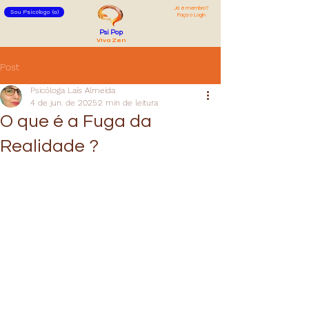
Já é membro?
Sou Psicólogo (a)
Faça o Login
Psi Pop
Viva Zen
Post
Psicóloga Laís Almeida
4 de jun. de 2025
2 min de leitura
O que é a Fuga da
Realidade ?