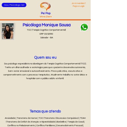
Já é membro?
Sou Psicólogo (a)
Faça o Login
Psi Pop
Viva Zen
Psicóloga Monique Sousa
TCC (Terapia Cognitivo Comportamental)
CRP 03/32550
Salvador - BA
Quem sou eu
Sou psicóloga especialista na abordagem da Terapia Cognitiva Comportamental (TCC).
Tenho um olhar acolhedor e estratégico para que o paciente desenvolva autonomia,
bem-estar emocional e autoconhecimento. Prezo pela ética, escuta ativa e
comprometimento com o processo terapêutico. Atualmente trabalho no setor clínico e
hospitalar com o público adulto e infantil.
Temas que atendo
Ansiedade | Transtorno de Humor | TOC (Transtorno Obsessivo Compulsivo) | TDAH
(Transtorno de Déficit de Atenção e Hiperatividade) | Borderline | Terapia de Casal |
Conflitos no Relacionamento | Conflitos Familiares | Desenvolvimento Pessoal |