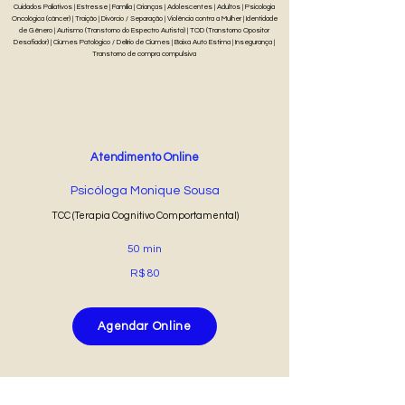
Cuidados Paliativos | Estresse | Família | Crianças | Adolescentes | Adultos | Psicologia
Oncológica (câncer) | Traição | Divórcio / Separação | Violência contra a Mulher | Identidade
de Gênero | Autismo (Transtorno do Espectro Autista) | TOD (Transtorno Opositor
Desafiador) | Ciúmes Patológico / Delírio de Ciúmes | Baixa Auto Estima | Insegurança |
Transtorno de compra compulsiva
Atendimento Online
Psicóloga Monique Sousa
TCC (Terapia Cognitivo Comportamental)
50 min
R$ 80
Agendar Online