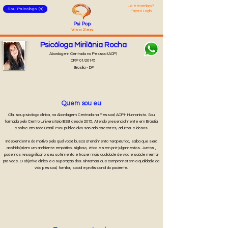
Já é membro?
Sou Psicólogo (a)
Faça o Login
Psi Pop
Viva Zen
Psicóloga Mirilânia Rocha
Abordagem Centrada na Pessoa (ACP)
CRP 01/20145
Brasília - DF
Quem sou eu
Olá, sou psicóloga clínica, na Abordagem Centrada na Pessoa( ACP)- Humanista. Sou
formada pelo Centro Universitário IESB desde 2015. Atendo presencialmente em Brasília
e online em todo Brasil. Meu público alvo são adolescentes, adultos e idosos.
Independente do motivo pelo qual você busca atendimento terapêutico, saiba que será
acolhido(a)em um ambiente empático, sigiloso, ético e sem pré-julgamentos. Juntos ,
podemos ressignificar o seu sofrimento e trazer mais qualidade de vida e saúde mental
pra você. O objetivo clínico é a superação dos sintomas que comprometem a qualidade da
vida pessoal, familiar, social e profissional do paciente.