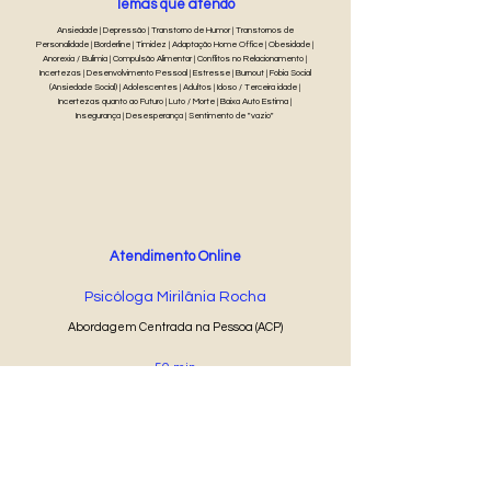
Temas que atendo
Ansiedade | Depressão | Transtorno de Humor | Transtornos de
Personalidade | Borderline | Timidez | Adaptação Home Office | Obesidade |
Anorexia / Bulimia | Compulsão Alimentar | Conflitos no Relacionamento |
Incertezas | Desenvolvimento Pessoal | Estresse | Burnout | Fobia Social
(Ansiedade Social) | Adolescentes | Adultos | Idoso / Terceira idade |
Incertezas quanto ao Futuro | Luto / Morte | Baixa Auto Estima |
Insegurança | Desesperança | Sentimento de "vazio"
Atendimento Online
Psicóloga Mirilânia Rocha
Abordagem Centrada na Pessoa (ACP)
50 min
R$ 60
Agendar Online