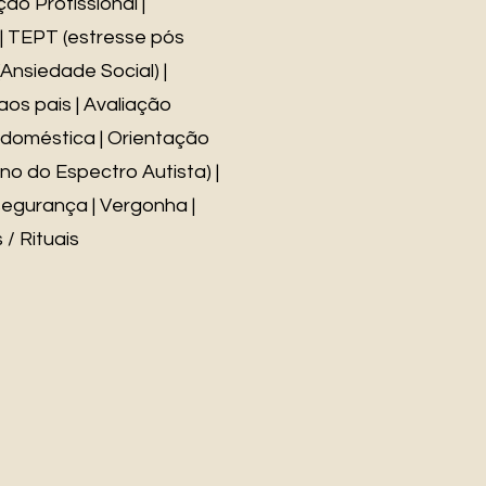
ão Profissional |
t | TEPT (estresse pós
(Ansiedade Social) |
aos pais | Avaliação
ia doméstica | Orientação
no do Espectro Autista) |
segurança | Vergonha |
/ Rituais