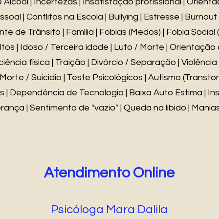
lcool | Incertezas | Insatisfação profissional | Orientaç
al | Conflitos na Escola | Bullying | Estresse | Burnou
nte de Trânsito | Família | Fobias (Medos) | Fobia Social 
tos | Idoso / Terceira idade | Luto / Morte | Orientação 
iência física | Traição | Divórcio / Separação | Violênc
orte / Suicídio | Teste Psicológicos | Autismo (Transtor
s | Dependência de Tecnologia | Baixa Auto Estima | In
nça | Sentimento de "vazio" | Queda na libido | Manias 
Atendimento Online
Psicóloga Mara Dalila