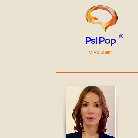
®
Psi Pop
Viva Zen