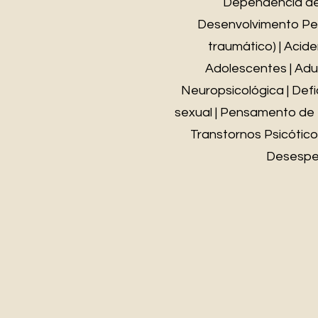
Dependência de Á
Desenvolvimento Pesso
traumático) | Acide
Adolescentes | Adul
Neuropsicológica | Defic
sexual | Pensamento de M
Transtornos Psicótico
Desespera