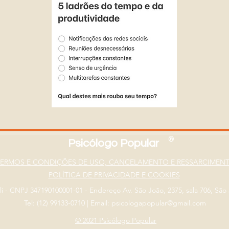
®
Psicólogo Popular
TERMOS E CONDIÇÕES DE USO, CANCELAMENTO E RESSARCIMEN
POLÍTICA DE PRIVACIDADE E COOKIES
eli - CNPJ 347190100001-01 - Endereço Av. São João, 2375, sala 706, Sã
Tel: (12) 99133-0710
|
Email: psicologapopular@gmail.com
© 2021 Psicólogo Popular