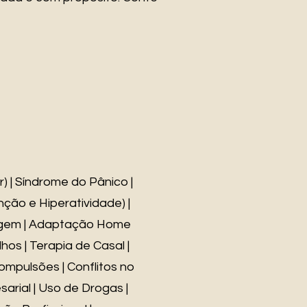
) | Síndrome do Pânico |
ção e Hiperatividade) |
izagem | Adaptação Home
os | Terapia de Casal |
ompulsões | Conflitos no
sarial | Uso de Drogas |