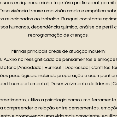
oas enriqueceu minha trajetória profissional, permit
. Essa vivência trouxe uma visão ampla e empática so
os relacionados ao trabalho. Busquei constante apri
rsos humanos, dependência química, análise de perfil
reprogramação de crenças.
Minhas principais áreas de atuação incluem:
 Auxílio no ressignificado de pensamentos e emoções 
fatória |Ansiedade | Burnout | Depressão | Conflitos fam
iações psicológicas, incluindo preparação e acompanham
e perfil comportamental | Desenvolvimento de líderes | 
ometimento, utilizo a psicologia como uma ferramenta
cê a compreender a relação entre pensamentos, emoç
mento e promovendo uma vida mais consciente, equilib