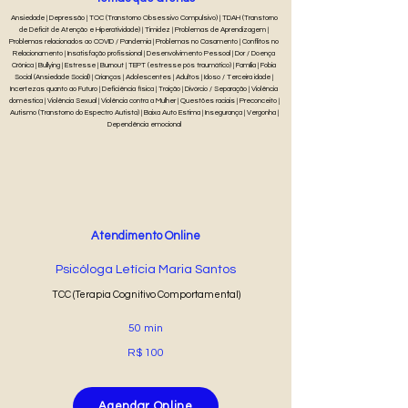
Ansiedade | Depressão | TOC (Transtorno Obsessivo Compulsivo) | TDAH (Transtorno
de Déficit de Atenção e Hiperatividade) | Timidez | Problemas de Aprendizagem |
Problemas relacionados ao COVID / Pandemia | Problemas no Casamento | Conflitos no
Relacionamento | Insatisfação profissional | Desenvolvimento Pessoal | Dor / Doença
Crônica | Bullying | Estresse | Burnout | TEPT (estresse pós traumático) | Família | Fobia
Social (Ansiedade Social) | Crianças | Adolescentes | Adultos | Idoso / Terceira idade |
Incertezas quanto ao Futuro | Deficiência física | Traição | Divórcio / Separação | Violência
doméstica | Violência Sexual | Violência contra a Mulher | Questões raciais | Preconceito |
Autismo (Transtorno do Espectro Autista) | Baixa Auto Estima | Insegurança | Vergonha |
Dependência emocional
Atendimento Online
Psicóloga Letícia Maria Santos
TCC (Terapia Cognitivo Comportamental)
50 min
R$ 100
Agendar Online