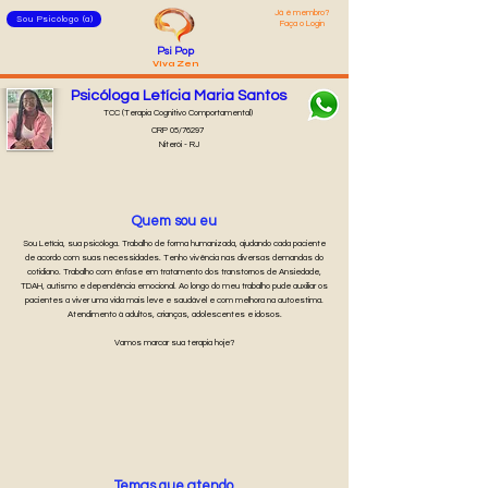
Já é membro?
Sou Psicólogo (a)
Faça o Login
Psi Pop
Viva Zen
Psicóloga Letícia Maria Santos
TCC (Terapia Cognitivo Comportamental)
CRP 05/76297
Niterói - RJ
Quem sou eu
Sou Letícia, sua psicóloga. Trabalho de forma humanizada, ajudando cada paciente
de acordo com suas necessidades. Tenho vivência nas diversas demandas do
cotidiano. Trabalho com ênfase em tratamento dos transtornos de Ansiedade,
TDAH, autismo e dependência emocional. Ao longo do meu trabalho pude auxiliar os
pacientes a viver uma vida mais leve e saudável e com melhora na autoestima.
Atendimento à adultos, crianças, adolescentes e idosos.
Vamos marcar sua terapia hoje?
Temas que atendo