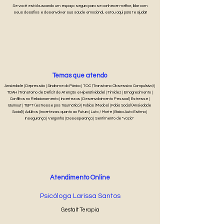
Se você está buscando um espaço seguro para se conhecer melhor, lidar com
seus desafios e desenvolver sua saúde emocional, estou aqui para te ajudar!
Temas que atendo
Ansiedade | Depressão | Síndrome do Pânico | TOC (Transtorno Obsessivo Compulsivo) |
TDAH (Transtorno de Déficit de Atenção e Hiperatividade) | Timidez | Emagrecimento |
Conflitos no Relacionamento | Incertezas | Desenvolvimento Pessoal | Estresse |
Burnout | TEPT (estresse pós traumático) | Fobias (Medos) | Fobia Social (Ansiedade
Social) | Adultos | Incertezas quanto ao Futuro | Luto / Morte | Baixa Auto Estima |
Insegurança | Vergonha | Desesperança | Sentimento de "vazio"
Atendimento Online
Psicóloga Larissa Santos
Gestalt Terapia