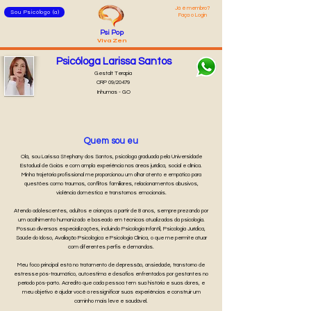
Já é membro?
Sou Psicólogo (a)
Faça o Login
Psi Pop
Viva Zen
Psicóloga Larissa Santos
Gestalt Terapia
CRP 09/20479
Inhumas - GO
Quem sou eu
Olá, sou Larissa Stephany dos Santos, psicóloga graduada pela Universidade
Estadual de Goiás e com ampla experiência nas áreas jurídica, social e clínica.
Minha trajetória profissional me proporcionou um olhar atento e empático para
questões como traumas, conflitos familiares, relacionamentos abusivos,
violência doméstica e transtornos emocionais.
Atendo adolescentes, adultos e crianças a partir de 8 anos, sempre prezando por
um acolhimento humanizado e baseado em técnicas atualizadas da psicologia.
Possuo diversas especializações, incluindo Psicologia Infantil, Psicologia Jurídica,
Saúde do Idoso, Avaliação Psicológica e Psicologia Clínica, o que me permite atuar
com diferentes perfis e demandas.
Meu foco principal está no tratamento de depressão, ansiedade, transtorno de
estresse pós-traumático, autoestima e desafios enfrentados por gestantes no
período pós-parto. Acredito que cada pessoa tem sua história e suas dores, e
meu objetivo é ajudar você a ressignificar suas experiências e construir um
caminho mais leve e saudável.