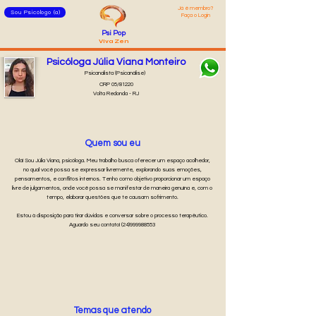
Já é membro?
Sou Psicólogo (a)
Faça o Login
Psi Pop
Viva Zen
Psicóloga Júlia Viana Monteiro
Psicanalista (Psicanálise)
CRP 05/81220
Volta Redonda - RJ
Quem sou eu
Olá! Sou Júlia Viana, psicóloga. Meu trabalho busca oferecer um espaço acolhedor,
no qual você possa se expressar livremente, explorando suas emoções,
pensamentos, e conflitos internos. Tenho como objetivo proporcionar um espaço
livre de julgamentos, onde você possa se manifestar de maneira genuína e, com o
tempo, elaborar questões que te causam sofrimento.
Estou à disposição para tirar dúvidas e conversar sobre o processo terapêutico.
Aguardo seu contato! (24)999988553
Temas que atendo