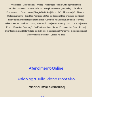
Ansiedade | Depressão | Timidez | Adaptação Home Office | Problemas
relacionados ao COVID / Pandemia | Terapia na Gestação | Adoção de Filhos |
Problemas no Casamento | Cirurgia Bariátrica | Compulsão Alimentar | Conflitos no
Relacionamento | Conflitos Familiares | Uso de Drogas | Dependência de Álcool |
Incertezas | Insatisfação profissional | Conflitos na Escola | Estresse | Família |
Adolescentes | Adultos | Idoso / Terceira idade | Incertezas quanto ao Futuro | Luto /
Morte | Divórcio / Separação | Violência contra a Mulher | Preconceito | Sexualidade |
Orientação sexual | Identidade de Gênero | Insegurança | Vergonha | Desesperança |
Sentimento de "vazio" | Queda na libido
Atendimento Online
Psicóloga Júlia Viana Monteiro
Psicanalista (Psicanálise)
50 min
R$ 50
Agendar Online