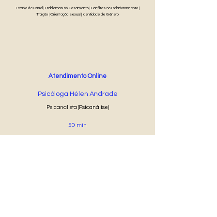
Terapia de Casal | Problemas no Casamento | Conflitos no Relacionamento |
Traição | Orientação sexual | Identidade de Gênero
Atendimento Online
Psicóloga Hélen Andrade
Psicanalista (Psicanálise)
50 min
R$ 80
Agendar Online
®