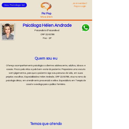
Já é membro?
Sou Psicólogo (a)
Faça o Login
Psi Pop
Viva Zen
Psicóloga Hélen Andrade
Psicanalista (Psicanálise)
CRP 22/00786
Poá - SP
Quem sou eu
Ofereço acompanhamento psicológico a clientes adolescente, adultos, idosos e
casais. Prezo pela ética e pelo bem-estar do paciente. Proporciono uma escuta
sem julgamentos, para que o paciente siga seu percurso de vida, em suas
próprias escolhas. Especialidades Helen Andrade, CRP 22/00786, atua no ramo da
psicologia clínica, em atendimento presencial e online. Especialista em Terapia de
casal e sexóloga para o publico feminino.
Temas que atendo