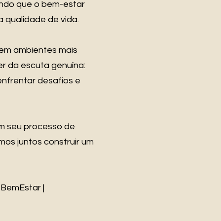
undo que o bem-estar
a qualidade de vida.
írem ambientes mais
er da escuta genuína:
nfrentar desafios e
m seu processo de
os juntos construir um
#BemEstar |