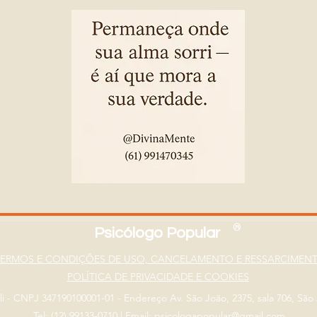
®
Psicólogo Popular
TERMOS E CONDIÇÕES DE USO, CANCELAMENTO E RESSARCIMEN
POLÍTICA DE PRIVACIDADE E COOKIES
eli - CNPJ 347190100001-01 - Endereço Av. São João, 2375, sala 706, Sã
Tel: (12) 99133-0710
|
Email: psicologapopular@gmail.com