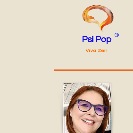
®
Psi Pop
Viva Zen