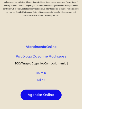
Adolescentes | Adultos | Idoso / Terceira idade | Incertezas quanto ao Futuro | Luto /
Morte | Traição | Divórcio / Separação | Violência doméstica | Violência Sexual | Violência
contra a Mulher | Sexualidade | Orientação sexual | Identidade de Gênero | Pensamento
de Morte / Suicídio | Baixa Auto Estima | Insegurança | Vergonha | Desesperança |
Sentimento de "vazio" | Manias / Rituais
Atendimento Online
Psicóloga Dayanne Rodrigues
TCC (Terapia Cognitivo Comportamental)
45 min
R$ 45
Agendar Online