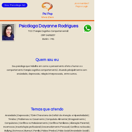
Já é membro?
Sou Psicólogo (a)
Faça o Login
Psi Pop
Viva Zen
Psicóloga Dayanne Rodrigues
TCC (Terapia Cognitivo Comportamental)
CRP 04/69257
Betim - MG
Quem sou eu
Sou psicóloga que trabalha em como o pensamento afeta o humor e o
comportamento (terapia cognitiva comportamento). Atuando principalmente com
ansiedade, depressão, relação interpessoais, entre outros.
Temas que atendo
Ansiedade | Depressão | TDAH (Transtorno de Déficit de Atenção e Hiperatividade) |
Timidez | Problemas no Casamento | Compulsão Alimentar | Emagrecimento |
Compulsões | Conflitos no Relacionamento | Conflitos Familiares | Alienação Parental |
Incertezas | Insatisfação profissional | Desenvolvimento Pessoal | Conflitos na Escola |
Bullying | Estresse | Burnout | Família | Fobias (Medos) | Fobia Social (Ansiedade Social) |