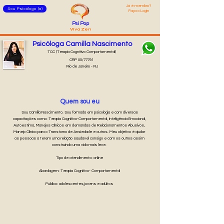
Já é membro?
Sou Psicólogo (a)
Faça o Login
Psi Pop
Viva Zen
Psicóloga Camilla Nascimento
TCC (Terapia Cognitivo Comportamental)
CRP 05/77791
Rio de Janeiro - RJ
Quem sou eu
Sou Camilla Nascimento. Sou formada em psicologia e com diversas
capacitações como: Terapia Cognitivo-Comportamental, Inteligência Emocional,
Autoestima, Manejos Clínicos em demandas de Relacionamentos Abusivos,
Manejo Clínico para o Transtorno de Ansiedade e outros. Meu objetivo é ajudar
as pessoas a terem uma relação saudável consigo e com os outros assim
construindo uma vida mais leve.
Tipo de atendimento: online
Abordagem: Terapia Cognitivo- Comportamental
Público: adolescentes,jovens e adultos