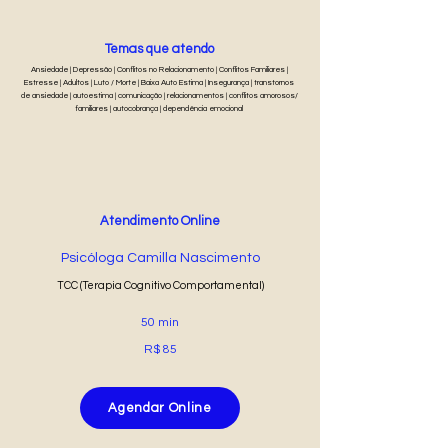
Temas que atendo
Ansiedade | Depressão | Conflitos no Relacionamento | Conflitos Familiares |
Estresse | Adultos | Luto / Morte | Baixa Auto Estima | Insegurança | transtornos
de ansiedade | autoestima | comunicação | relacionamentos | conflitos amorosos/
familiares | autocobrança | dependência emocional
Atendimento Online
Psicóloga Camilla Nascimento
TCC (Terapia Cognitivo Comportamental)
50 min
R$ 85
Agendar Online